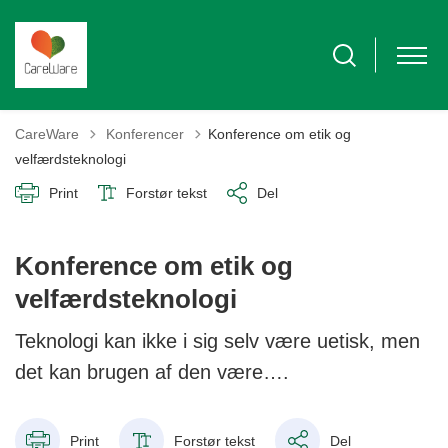
Tilbage til
CareWare
Konferencer
Konference om etik og
velfærdsteknologi
Print
Forstør tekst
Del
Konference om etik og
velfærdsteknologi
Teknologi kan ikke i sig selv være uetisk, men
det kan brugen af den være….
Print
Forstør tekst
Del