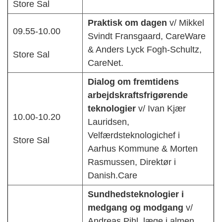
Store Sal
Praktisk om dagen
v/ Mikkel
09.55-10.00
Svindt Fransgaard, CareWare
& Anders Lyck Fogh-Schultz,
Store Sal
CareNet.
Dialog om fremtidens
arbejdskraftsfrigørende
teknologier
v/ Ivan Kjær
10.00-10.20
Lauridsen,
Velfærdsteknologichef i
Store Sal
Aarhus Kommune & Morten
Rasmussen, Direktør i
Danish.Care
Sundhedsteknologier i
medgang og modgang
v/
Andreas Pihl, læge i almen