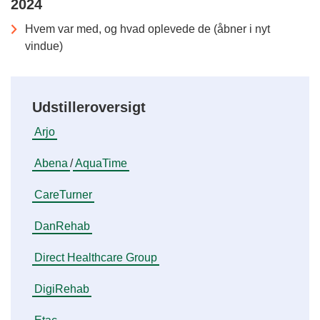
2024
Hvem var med, og hvad oplevede de (åbner i nyt
vindue)
Udstilleroversigt
Arjo
Abena
/
AquaTime
CareTurner
DanRehab
Direct Healthcare Group
DigiRehab