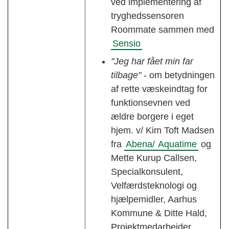
ved implementering af
tryghedssensoren
Roommate sammen med
Sensio
"Jeg har fået min far
tilbage"
- om betydningen
af rette væskeindtag for
funktionsevnen ved
ældre borgere i eget
hjem. v/ Kim Toft Madsen
fra
Abena/
Aquatime
og
Mette Kurup Callsen,
Specialkonsulent,
Velfærdsteknologi og
hjælpemidler, Aarhus
Kommune & Ditte Hald,
Projektmedarbejder,